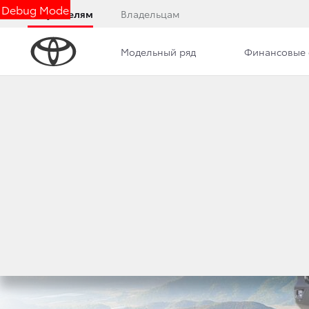
Debug Mode
Покупателям
Владельцам
Модельный ряд
Финансовые 
Обзор
Комплектации
Описание модели
Toyota Land Cruiser 