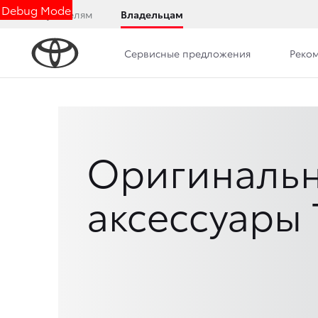
Debug Mode
Покупателям
Владельцам
Сервисные предложения
Реко
Оригиналь
аксессуары 