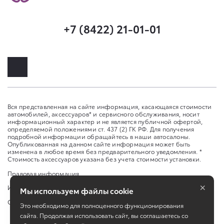
+7 (8422) 21-01-01
Вся представленная на сайте информация, касающаяся стоимости
автомобилей, аксессуаров* и сервисного обслуживания, носит
информационный характер и не является публичной офертой,
определяемой положениями ст. 437 (2) ГК РФ. Для получения
подробной информации обращайтесь в наши автосалоны.
Опубликованная на данном сайте информация может быть
изменена в любое время без предварительного уведомления. *
Стоимость аксессуаров указана без учета стоимости установки.
Правовая информация
×
Изменить настройку cookies
Мы используем файлы cookie
Сбросить cookie
Это необходимо для полноценного функционирования
сайта. Продолжая использовать сайт, вы соглашаетесь со