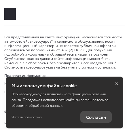
Вся представленная на сайте информация, касающаяся стоимости
автомобилей, аксессуаров* и сервисного обслуживания, носит
информационный характер и не является публичной офертой,
определяемой положениями ст. 437 (2) ГК РФ. Для получения
подробной информации обращайтесь в наши автосалоны.
Опубликованная на данном сайте информация может быть
изменена в любое время без предварительного уведомления. *
Стоимость аксессуаров указана без учета стоимости установки.
Правовая информация
×
Изменить настройку cookies
Мы используем файлы cookie
Сбросить cookie
Это необходимо для полноценного функционирования
сайта. Продолжая использовать сайт, вы соглашаетесь со
сбором и обработкой данных.
©
2026
ООО «Тон-авто»
Согласен
Читать полностью
Работает на технологиях
TradeDealer