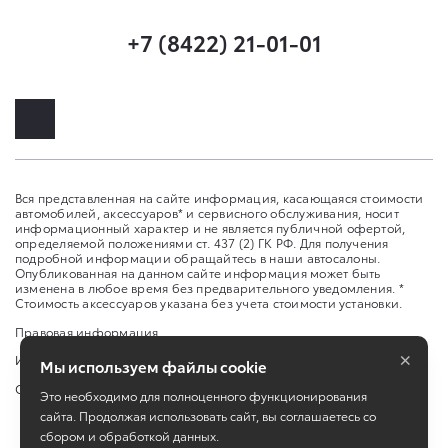
+7 (8422) 21-01-01
Вся представленная на сайте информация, касающаяся стоимости
автомобилей, аксессуаров* и сервисного обслуживания, носит
информационный характер и не является публичной офертой,
определяемой положениями ст. 437 (2) ГК РФ. Для получения
подробной информации обращайтесь в наши автосалоны.
Опубликованная на данном сайте информация может быть
изменена в любое время без предварительного уведомления. *
Стоимость аксессуаров указана без учета стоимости установки.
Правовая информация
×
Изменить настройку cookies
Мы используем файлы cookie
Сбросить cookie
Это необходимо для полноценного функционирования
сайта. Продолжая использовать сайт, вы соглашаетесь со
сбором и обработкой данных.