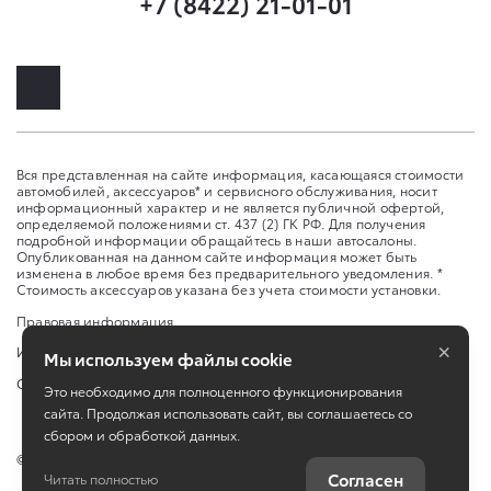
+7 (8422) 21-01-01
Вся представленная на сайте информация, касающаяся стоимости
автомобилей, аксессуаров* и сервисного обслуживания, носит
информационный характер и не является публичной офертой,
определяемой положениями ст. 437 (2) ГК РФ. Для получения
подробной информации обращайтесь в наши автосалоны.
Опубликованная на данном сайте информация может быть
изменена в любое время без предварительного уведомления. *
Стоимость аксессуаров указана без учета стоимости установки.
Правовая информация
×
Изменить настройку cookies
Мы используем файлы cookie
Сбросить cookie
Это необходимо для полноценного функционирования
сайта. Продолжая использовать сайт, вы соглашаетесь со
сбором и обработкой данных.
©
2026
ООО «Тон-авто»
Согласен
Читать полностью