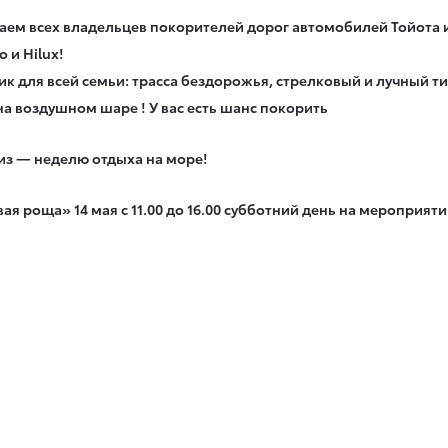
шаем всех владельцев покорителей дорог автомобилей Тойота и
o и Hilux!
к для всей семьи: трасса бездорожья, стрелковый и лучный т
на воздушном шаре ! У вас есть шанс покорить
из — неделю отдыха на море!
ая роща» 14 мая с 11.00 до 16.00 субботний день на меропри