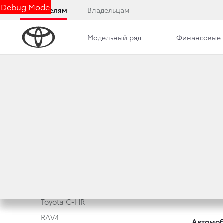
Debug Mode
Покупателям
Владельцам
Модельный ряд
Финансовые 
Модельный ряд
Новые а
Corolla
Корпора
Camry
Toyota 
Toyota C-HR
RAV4
Автомоб