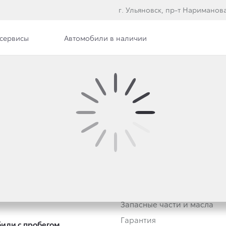
г. Ульяновск, пр-т Нариманова
сервисы
Автомобили в наличии
втомобили
Владельцам
тивным клиентам
Обзор раздела
Трейд-ин
Услуги сервиса
Запасные части и масла
Гарантия
или с пробегом