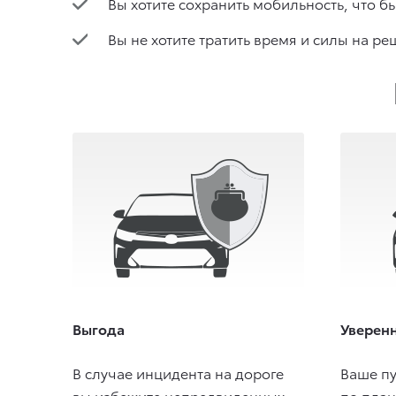
Вы хотите сохранить мобильность, что б
Вы не хотите тратить время и силы на р
Выгода
Уверен
В случае инцидента на дороге
Ваше п
вы избежите непредвиденных
по план