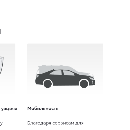
ы
туациях
Мобильность
у
Благодаря сервисам для
са или
продолжения путешествия —