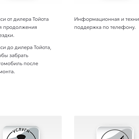
кси от дилера Тойота
Информационная и техни
я продолжения
поддержка по телефону.
ездки.
кси до дилера Тойота,
обы забрать
томобиль после
монта.