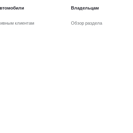
втомобили
Владельцам
тивным клиентам
Обзор раздела
рейд-ин
Услуги сервиса
Запасные части и масла
Гарантия
или с пробегом
Регламентное ТО и запись
Сервисные кампании
ли с пробегом в наличии
Сервисные предложения
рейд-ин
Руководства
Замена на новый
 покупки
О дилерском центре
вание
одобрение
Дилерский центр
ание
Новости