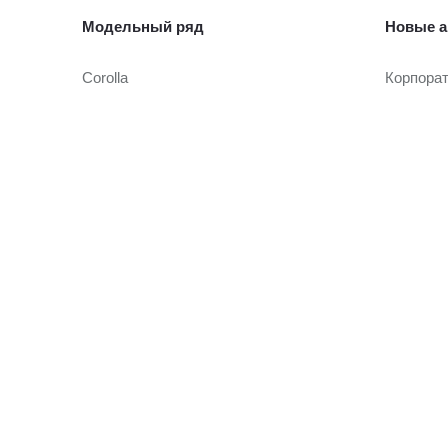
Модельный ряд
Новые а
Corolla
Корпора
Camry
Toyota Т
Toyota C-HR
RAV4
Автомоб
Fortuner
Highlander
Автомоби
Land Cruiser Prado
Toyota Т
Land Cruiser 300
Hilux
Условия
Alphard
Hiace
Кредито
Онлайн-
Страхов