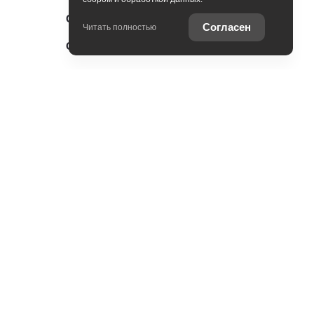
Специальные предложения
Согласен
Читать полностью
Оцените ваш автомобиль
Консультация по кредиту
Консультация по страхованию
Записаться на сервис
Служба клиентской поддержки
Оцените ваш автомобиль