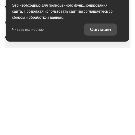
Это необходимо для полноценного функционирования
Модельный ряд
сайта. Продолжая использовать сайт, вы соглашаетесь со
сбором и обработкой данных.
Новые автомобили
Согласен
Читать полностью
Автомобили с пробегом
Условия покупки
Владельцам
О дилерском центре
Специальные предложения
Оцените ваш автомобиль
Консультация по кредиту