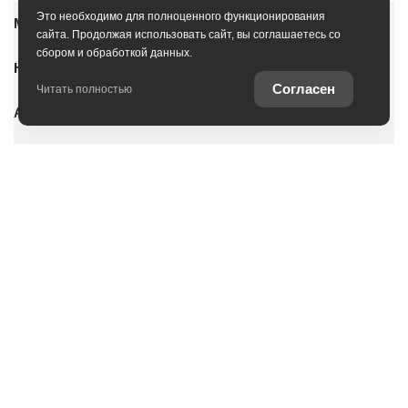
Это необходимо для полноценного функционирования
Модельный ряд
сайта. Продолжая использовать сайт, вы соглашаетесь со
сбором и обработкой данных.
Новые автомобили
Согласен
Читать полностью
Автомобили с пробегом
Условия покупки
Владельцам
О дилерском центре
Специальные предложения
Оцените ваш автомобиль
Консультация по кредиту