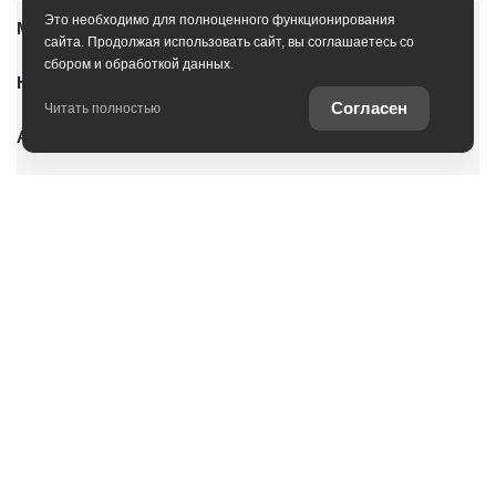
Это необходимо для полноценного функционирования
Модельный ряд
сайта. Продолжая использовать сайт, вы соглашаетесь со
сбором и обработкой данных.
Новые автомобили
Согласен
Читать полностью
Автомобили с пробегом
Условия покупки
Владельцам
О дилерском центре
Специальные предложения
Оцените ваш автомобиль
Консультация по кредиту