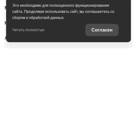
Это необходимо для полноценного функционирования
Модельный ряд
сайта. Продолжая использовать сайт, вы соглашаетесь со
сбором и обработкой данных.
Новые автомобили
Согласен
Читать полностью
Автомобили с пробегом
Условия покупки
Владельцам
О дилерском центре
Специальные предложения
Оцените ваш автомобиль
Консультация по кредиту