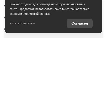
Это необходимо для полноценного функционирования
Модельный ряд
сайта. Продолжая использовать сайт, вы соглашаетесь со
сбором и обработкой данных.
Новые автомобили
Согласен
Читать полностью
Автомобили с пробегом
Условия покупки
Владельцам
О дилерском центре
Специальные предложения
Оцените ваш автомобиль
Консультация по кредиту