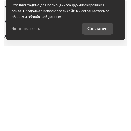
Это необходимо для полноценного функционирования
Модельный ряд
сайта. Продолжая использовать сайт, вы соглашаетесь со
сбором и обработкой данных.
Новые автомобили
Согласен
Читать полностью
Автомобили с пробегом
Условия покупки
Владельцам
О дилерском центре
Специальные предложения
Оцените ваш автомобиль
Консультация по кредиту