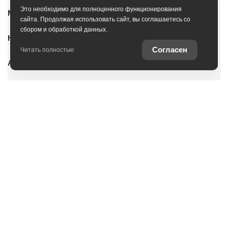
Это необходимо для полноценного функционирования
Модельный ряд
сайта. Продолжая использовать сайт, вы соглашаетесь со
сбором и обработкой данных.
Новые автомобили
Согласен
Читать полностью
Автомобили с пробегом
Условия покупки
Владельцам
О дилерском центре
Специальные предложения
Оцените ваш автомобиль
Консультация по кредиту