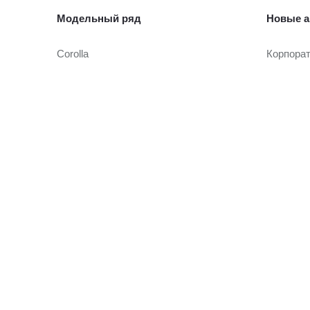
Модельный ряд
Новые а
Corolla
Корпора
Camry
Toyota Т
Toyota C-HR
RAV4
Автомоб
Fortuner
Highlander
Автомоби
Land Cruiser Prado
Toyota Т
Land Cruiser 300
Hilux
Условия
Alphard
Hiace
Кредито
Онлайн-
Страхов