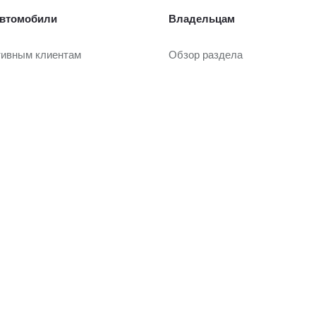
втомобили
Владельцам
тивным клиентам
Обзор раздела
рейд-ин
Услуги сервиса
Запасные части и масла
Гарантия
или с пробегом
Регламентное ТО и запись
Сервисные кампании
ли с пробегом в наличии
Сервисные предложения
рейд-ин
Руководства
Замена на новый
 покупки
О дилерском центре
вание
одобрение
Дилерский центр
ание
Новости