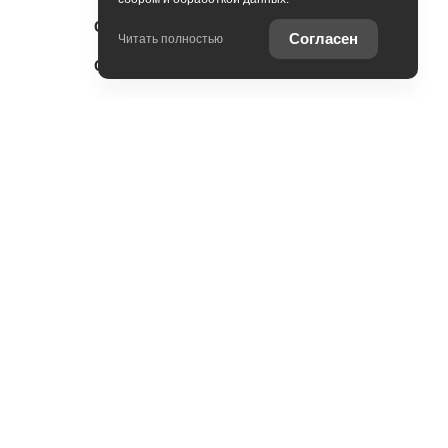
Специальные предложения
Согласен
Читать полностью
Оцените ваш автомобиль
Консультация по кредиту
Консультация по страхованию
Записаться на сервис
Служба клиентской поддержки
Оцените ваш автомобиль