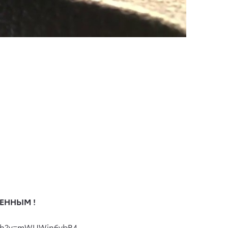
ЕННЫМ !
tch?v=mWUWin6vbR4