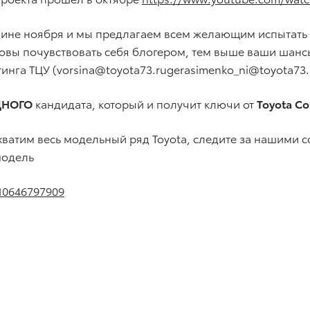
ине ноября и мы предлагаем всем желающим испытать н
отовы почувствовать себя блогером, тем выше ваши шан
тинга ТЦУ (vorsina@toyota73.rugerasimenko_ni@toyota73.
ДНОГО
кандидата, который и получит ключи от
Toyota Co
хватим весь модельный ряд Toyota, следите за нашими с
модель
010646797909