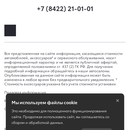
+7 (8422) 21-01-01
Вся представленная на сайте информация, касающаяся стоимости
автомобилей, аксессуаров* и сервисного обслуживания, носит
информационный характер и не является публичной офертой,
определяемой положениями ст. 437 (2) ГК РФ. Для получения
подробной информации обращайтесь в наши автосалоны.
Опубликованная на данном сайте информация может быть
изменена в любое время без предварительного уведомления. *
Стоимость аксессуаров указана без учета стоимости установки.
Правовая информация
×
Изменить настройку cookies
Мы используем файлы cookie
Сбросить cookie
Это необходимо для полноценного функционирования
сайта. Продолжая использовать сайт, вы соглашаетесь со
сбором и обработкой данных.
©
2026
ООО «Тон-авто»