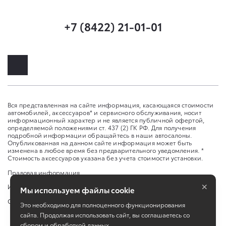
+7 (8422) 21-01-01
Вся представленная на сайте информация, касающаяся стоимости
автомобилей, аксессуаров* и сервисного обслуживания, носит
информационный характер и не является публичной офертой,
определяемой положениями ст. 437 (2) ГК РФ. Для получения
подробной информации обращайтесь в наши автосалоны.
Опубликованная на данном сайте информация может быть
изменена в любое время без предварительного уведомления. *
Стоимость аксессуаров указана без учета стоимости установки.
Правовая информация
×
Изменить настройку cookies
Мы используем файлы cookie
Сбросить cookie
Это необходимо для полноценного функционирования
сайта. Продолжая использовать сайт, вы соглашаетесь со
сбором и обработкой данных.