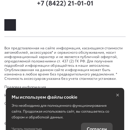
+7 (8422) 21-01-01
Вся представленная на сайте информация, касающаяся стоимости
автомобилей, аксессуаров* и сервисного обслуживания, носит
информационный характер и не является публичной офертой,
определяемой положениями ст. 437 (2) ГК РФ. Для получения
подробной информации обращайтесь в наши автосалоны.
Опубликованная на данном сайте информация может быть
изменена в любое время без предварительного уведомления. *
Стоимость аксессуаров указана без учета стоимости установки.
Правовая информация
×
Изменить настройку cookies
Мы используем файлы cookie
Сбросить cookie
Это необходимо для полноценного функционирования
сайта. Продолжая использовать сайт, вы соглашаетесь со
сбором и обработкой данных.
©
2026
ООО «Тон-авто»
Согласен
Читать полностью